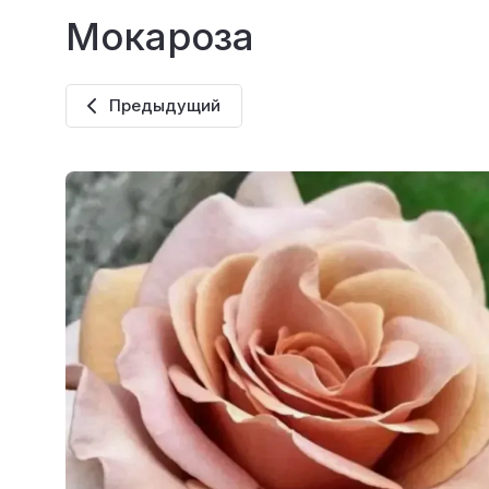
Мокароза
Предыдущий