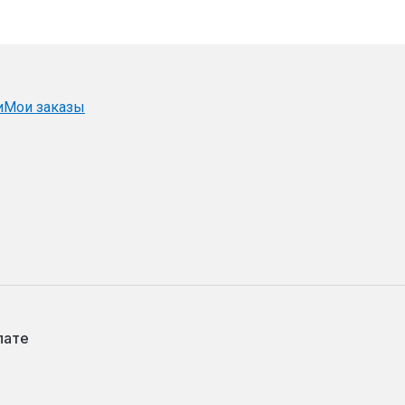
и
Мои заказы
лате