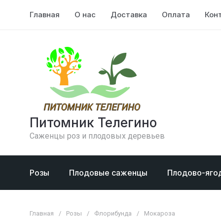
Главная
О нас
Доставка
Оплата
Кон
Питомник Телегино
Саженцы роз и плодовых деревьев
Розы
Плодовые саженцы
Плодово-яго
Главная
/
Розы
/
Флорибунда
/
Мокароза