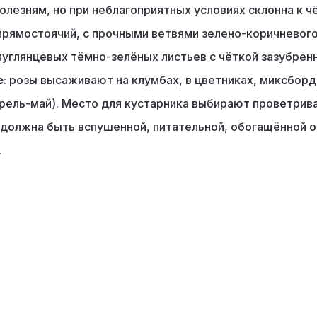
болезням, но при неблагоприятных условиях склонна к 
 прямостоячий, с прочными ветвями зелено-коричнево
полуглянцевых тёмно-зелёных листьев с чёткой зазубр
е
: розы высаживают на клумбах, в цветниках, миксбор
прель-май). Место для кустарника выбирают проветрива
 должна быть вспушенной, питательной, обогащённой 
.