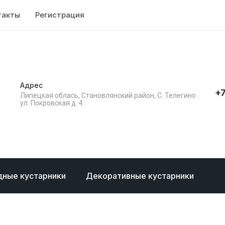
такты
Регистрация
Адрес
+7
Липецкая облась, Становлянский район, С. Телегино
ул. Покровская д. 4
дные кустарники
Декоративные кустарники